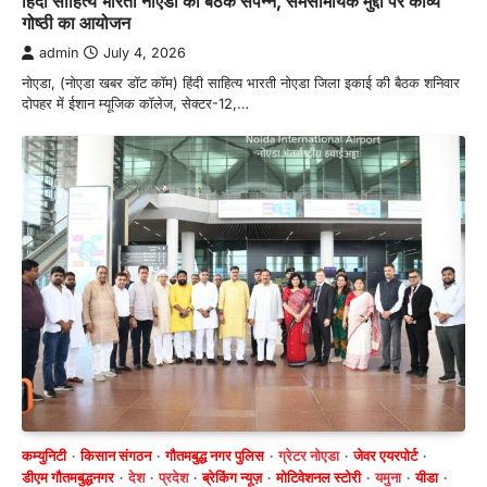
हिंदी साहित्य भारती नोएडा की बैठक संपन्न, समसामयिक मुद्दों पर काव्य
गोष्ठी का आयोजन
admin
July 4, 2026
नोएडा, (नोएडा खबर डॉट कॉम) हिंदी साहित्य भारती नोएडा जिला इकाई की बैठक शनिवार
दोपहर में ईशान म्यूजिक कॉलेज, सेक्टर-12,…
कम्युनिटी
किसान संगठन
गौतमबुद्ध नगर पुलिस
ग्रेटर नोएडा
जेवर एयरपोर्ट
डीएम गौतमबुद्धनगर
देश
प्रदेश
ब्रेकिंग न्यूज़
मोटिवेशनल स्टोरी
यमुना
यीडा