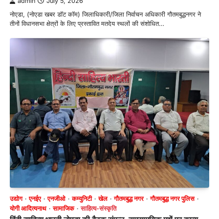
admin
July 5, 2026
नोएडा, (नोएडा खबर डॉट कॉम) जिलाधिकारी/जिला निर्वाचन अधिकारी गौतमबुद्धनगर ने
तीनों विधानसभा क्षेत्रों के लिए प्रस्तावित मतदेय स्थलों की संशोधित…
उद्योग
एनईए
एनजीओ
कम्युनिटी
खेल
गौतमबुद्ध नगर
गौतमबुद्ध नगर पुलिस
योगी आदित्यनाथ
सामाजिक
साहित्य-संस्कृति