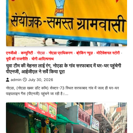
एनजीओ
कम्युनिटी
नोएडा
नोएडा प्राधिकरण
ब्रेकिंग न्यूज़
मोटिवेशनल स्टोरी
यूपी की राजनीति
योगी आदित्यनाथ
युवा टीम की मेहनत लाई रंग, नोएडा के गांव सरफाबाद में घर-घर पहुंचेगी
पीएनजी, आईजीएल ने सर्वे किया पूरा
admin
July 30, 2026
नोएडा, (नोएडा खबर डॉट कॉम) सेक्टर-73 स्थित सरफाबाद गांव में जल्द ही घर-घर
पाइपलाइन गैस (पीएनजी) पहुंचने जा रही है।…