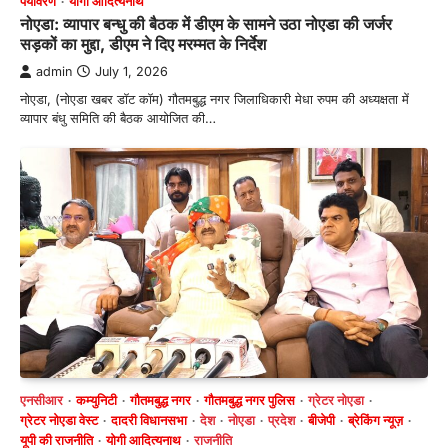
पर्यावरण
योगी आदित्यनाथ
नोएडा: व्यापार बन्धु की बैठक में डीएम के सामने उठा नोएडा की जर्जर
सड़कों का मुद्दा, डीएम ने दिए मरम्मत के निर्देश
admin
July 1, 2026
नोएडा, (नोएडा खबर डॉट कॉम) गौतमबुद्ध नगर जिलाधिकारी मेधा रुपम की अध्यक्षता में
व्यापार बंधु समिति की बैठक आयोजित की…
एनसीआर
कम्युनिटी
गौतमबुद्ध नगर
गौतमबुद्ध नगर पुलिस
ग्रेटर नोएडा
ग्रेटर नोएडा वेस्ट
दादरी विधानसभा
देश
नोएडा
प्रदेश
बीजेपी
ब्रेकिंग न्यूज़
यूपी की राजनीति
योगी आदित्यनाथ
राजनीति