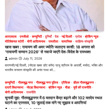
आरएसएस
एनजीओ
कम्युनिटी
दुनियाँ
देश
नई दिल्ली
प्रदेश
ब्रेकिंग न्यूज़
मोटिवेशनल स्टोरी
योगी आदित्यनाथ
रामलीला
सामाजिक
साहित्य-संस्कृति
खास खबर : रामायण की अमर ज्योति जलाएगा काशी: 18 अगस्त को
‘रामायणी सम्मान 2026’ से नवाजे जाएंगे देश-विदेश के रामभक्त
admin
July 11, 2026
वाराणसी/नई दिल्ली, (नोएडा खबर डॉट कॉम) प्रभु श्रीराम के आदर्शों, मर्यादा, भक्ति और
भारतीय सनातन संस्कृति की अनंत गाथा को…
कम्युनिटी
गौतमबुद्ध नगर
गौतमबुद्ध नगर पुलिस
ट्रैफिक
डीएम गौतमबुद्धनगर
दादरी विधानसभा
नोएडा विधानसभा
ब्रेकिंग न्यूज़
यीडा
यूपी की राजनीति
योगी आदित्यनाथ
राजनीति
चुनावी मुद्दा: गौतमबुद्धनगर में 6 मतदान केंद्र बढ़ाने और 102 मतदेय स्थल
घटाने का प्रस्ताव, 10 जुलाई तक मांगे गए सुझाव व आपत्तियां